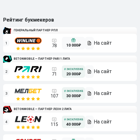
Рейтинг букмекеров
ГЕНЕРАЛЬНЫЙ ПАРТНЕР РПЛ
1
10 000₽
78
BETONMOBILE — ПАРТНЕР PARI 1 ЛИГА
2
71
20 000₽
3
107
30 000₽
BETONMOBILE — ПАРТНЕР ЛЕОН 2 ЛИГА
4
115
40 000₽