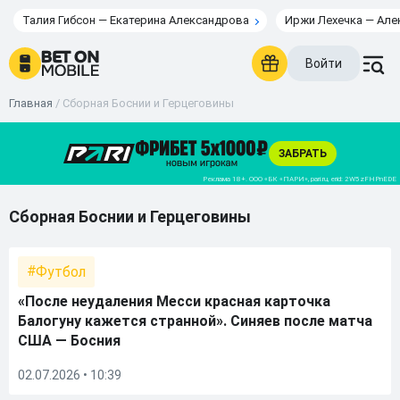
Талия Гибсон — Екатерина Александрова
Иржи Лехечка — Але
Войти
Главная
/
Сборная Боснии и Герцеговины
Сборная Боснии и Герцеговины
Футбол
«После неудаления Месси красная карточка
Балогуну кажется странной». Синяев после матча
США — Босния
02.07.2026 • 10:39