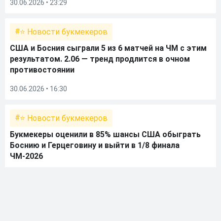
30.06.2026 • 23:29
⭐ Новости букмекеров
США и Босния сыграли 5 из 6 матчей на ЧМ с этим
результатом. 2.06 — тренд продлится в очном
противостоянии
30.06.2026 • 16:30
⭐ Новости букмекеров
Букмекеры оценили в 85% шансы США обыграть
Боснию и Герцеговину и выйти в 1/8 финала
ЧМ-2026
30.06.2026 • 09:23
⭐ Новости букмекеров
Стример Мэддисон поставил более 30 млн рублей