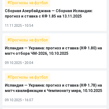
Прогнозы на футбол
Сборная Азербайджана — Сборная Исландии:
прогноз и ставка с КФ 1.85 на 13.11.2025
11.11.2025 • 10:54
Прогнозы на футбол
Исландия — Украина: прогноз и ставка (КФ 1.80) на
матч отбора ЧМ-2026, 10.10.2025
09.10.2025 • 20:04
Прогнозы на футбол
Исландия — Украина: прогноз и ставка (КФ 1.78) на
матч квалификации к Чемпионату мира, 10.10.2025
09.10.2025 • 16:07