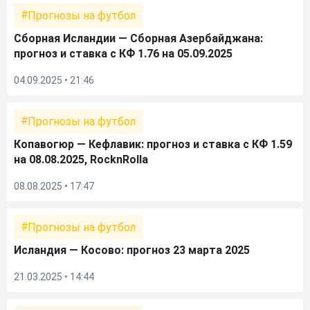
Прогнозы на футбол
Сборная Исландии — Сборная Азербайджана:
прогноз и ставка с КФ 1.76 на 05.09.2025
04.09.2025 • 21:46
Прогнозы на футбол
Копавогюр — Кефлавик: прогноз и ставка с КФ 1.59
на 08.08.2025, RocknRolla
08.08.2025 • 17:47
Прогнозы на футбол
Исландия — Косово: прогноз 23 марта 2025
21.03.2025 • 14:44