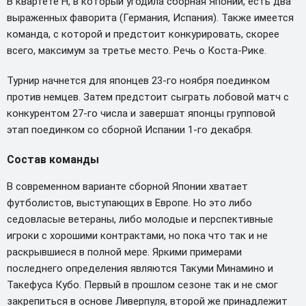
В квартете H, в который угодила сборная Японии, есть два
выраженных фаворита (Германия, Испания). Также имеется
команда, с которой и предстоит конкурировать, скорее
всего, максимум за третье место. Речь о Коста-Рике.
Турнир начнется для японцев 23-го ноября поединком
против немцев. Затем предстоит сыграть лобовой матч с
конкурентом 27-го числа и завершат японцы групповой
этап поединком со сборной Испании 1-го декабря.
Состав команды
В современном варианте сборной Японии хватает
футболистов, выступающих в Европе. Но это либо
седовласые ветераны, либо молодые и перспективные
игроки с хорошими контрактами, но пока что так и не
раскрывшиеся в полной мере. Яркими примерами
последнего определения являются Такуми Минамино и
Такефуса Кубо. Первый в прошлом сезоне так и не смог
закрепиться в основе Ливерпуля, второй же принадлежит