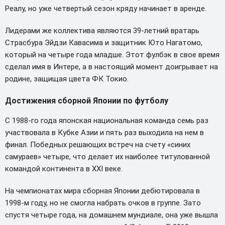
Реалу, но уже четвертый сезон кряду начинает в аренде.
Лидерами же коллектива являются 39-летний вратарь
Страсбура Эйдзи Кавасима и защитник Юто Нагатомо,
который на четыре года младше. Этот фулбэк в свое время
сделал имя в Интере, а в настоящий момент доигрывает на
родине, защищая цвета ФК Токио.
Достижения сборной Японии по футболу
С 1988-го года японская национальная команда семь раз
участвовала в Кубке Азии и пять раз выходила на нем в
финал. Победных решающих встреч на счету «синих
самураев» четыре, что делает их наиболее титулованной
командой континента в XXI веке.
На чемпионатах мира сборная Японии дебютировала в
1998-м году, но не смогла набрать очков в группе. Зато
спустя четыре года, на домашнем мундиале, она уже вышла