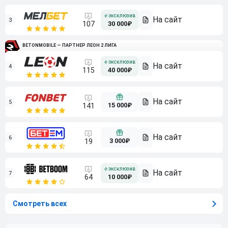
3
107
30 000₽
BETONMOBILE — ПАРТНЕР ЛЕОН 2 ЛИГА
4
115
40 000₽
5
15 000₽
141
6
3 000₽
19
7
64
10 000₽
Смотреть всех