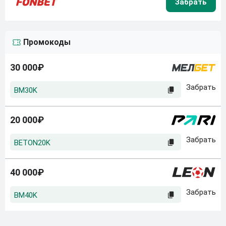
Промокоды
30 000₽
BM30K
20 000₽
BETON20K
40 000₽
BM40K