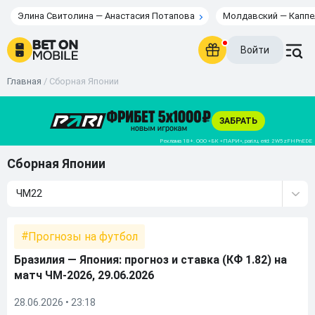
Элина Свитолина — Анастасия Потапова
Молдавский — Каппе
Войти
Главная
/
Сборная Японии
Сборная Японии
ЧМ22
Прогнозы на футбол
Бразилия — Япония: прогноз и ставка (КФ 1.82) на
матч ЧМ-2026, 29.06.2026
28.06.2026 • 23:18