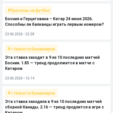
Прогнозы на футбол
Босния и Герцеговина – Катар 24 июня 2026.
Способны ли балканцы играть первым номером?
23.06.2026 • 22:28
⭐ Новости букмекеров
Эта ставка заходит в 9 из 10 последних матчей
Боснии. 1.85 — тренд продолжится в матче с
Катаром
23.06.2026 • 16:14
⭐ Новости букмекеров
Эта ставка заходила в 9 из 10 последних матчей
сборной Канады. 2.16 — тренд продлится в игре с
Катаром