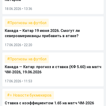
18.06.2026 • 13:36
Прогнозы на футбол
Канада – Катар 19 июня 2026. Смогут ли
североамериканцы прибавить в атаке?
17.06.2026 • 22:20
Прогнозы на футбол
Канада — Катар: прогноз и ставка (КФ 5.60) на матч
ЧМ-2026, 19.06.2026
17.06.2026 • 11:53
⭐ Новости букмекеров
Ставка с коэффициентом 1.65 на матч ЧМ-2026