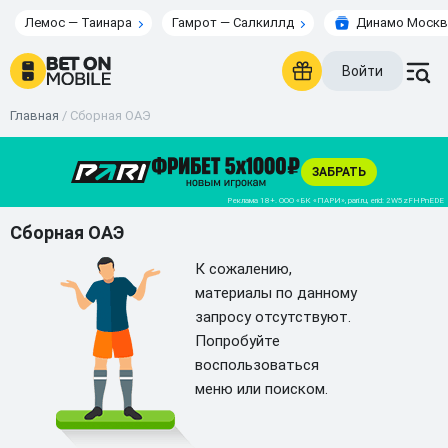
Лемос — Таинара
Гамрот — Салкиллд
Динамо Москв
Войти
Главная
/
Сборная ОАЭ
Сборная ОАЭ
К сожалению,
материалы по данному
запросу отсутствуют.
Попробуйте
воспользоваться
меню или поиском.