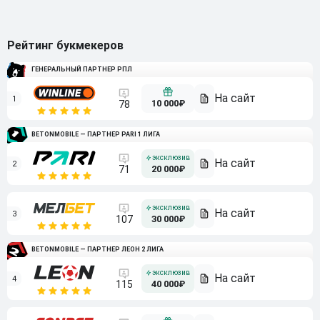
Рейтинг букмекеров
ГЕНЕРАЛЬНЫЙ ПАРТНЕР РПЛ
1
10 000₽
78
BETONMOBILE — ПАРТНЕР PARI 1 ЛИГА
2
71
20 000₽
3
107
30 000₽
BETONMOBILE — ПАРТНЕР ЛЕОН 2 ЛИГА
4
115
40 000₽