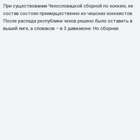
При существовании Чехословацкой сборной по хоккею, ее
состав состоял преимущественно из чешских хоккеистов.
После распада республики чехов решено было оставить в
вышей лиге, а словаков – в 3 дивизионе. Но сборная
Словакии через три года уже играла в высшей лиге.
На олимпиаде в канадском Ванкувере в 2010 году словаки