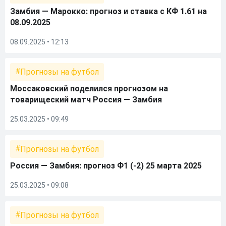
Замбия — Марокко: прогноз и ставка с КФ 1.61 на
08.09.2025
08.09.2025 • 12:13
Прогнозы на футбол
Моссаковский поделился прогнозом на
товарищеский матч Россия — Замбия
25.03.2025 • 09:49
Прогнозы на футбол
Россия — Замбия: прогноз Ф1 (-2) 25 марта 2025
25.03.2025 • 09:08
Прогнозы на футбол