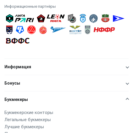
Информационные партнёры
Информация
Бонусы
Букмекеры
Букмекерские конторы
Легальные букмекеры
Лучшие букмекеры