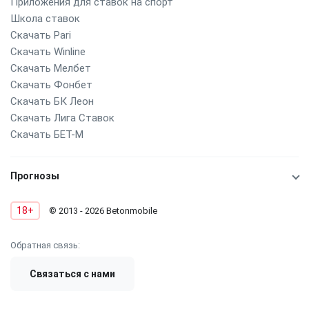
Приложения для ставок на спорт
Школа ставок
Скачать Pari
Скачать Winline
Скачать Мелбет
Скачать Фонбет
Скачать БК Леон
Скачать Лига Ставок
Скачать БЕТ-М
Прогнозы
18+
© 2013 - 2026 Betonmobile
Обратная связь:
Связаться с нами