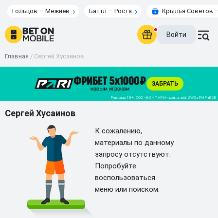
Гольцов — Межиев
Баттл — Роста
Крылья Советов —
Войти
Главная
/
Сергей Хусаинов
Сергей Хусаинов
К сожалению,
материалы по данному
запросу отсутствуют.
Попробуйте
воспользоваться
меню или поиском.