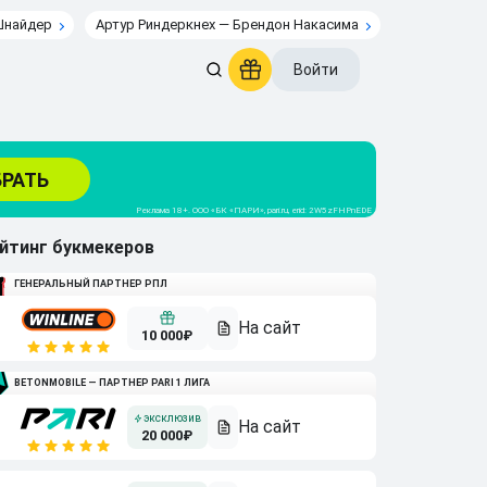
Шнайдер
Артур Риндеркнех — Брендон Накасима
Войти
йтинг букмекеров
ГЕНЕРАЛЬНЫЙ ПАРТНЕР РПЛ
10 000₽
BETONMOBILE — ПАРТНЕР PARI 1 ЛИГА
20 000₽