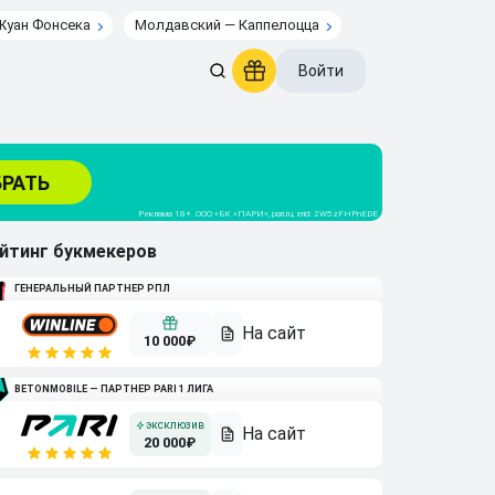
Жуан Фонсека
Молдавский — Каппелоцца
Войти
йтинг букмекеров
ГЕНЕРАЛЬНЫЙ ПАРТНЕР РПЛ
10 000₽
BETONMOBILE — ПАРТНЕР PARI 1 ЛИГА
20 000₽