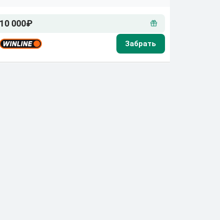
10 000₽
20 000₽
40 000₽
15 000₽