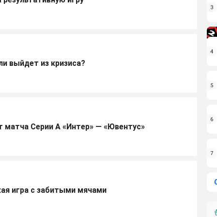
3
4
ли выйдет из кризиса?
5
6
 матча Серии А «Интер» — «Ювентус»
7
кая игра с забитыми мячами