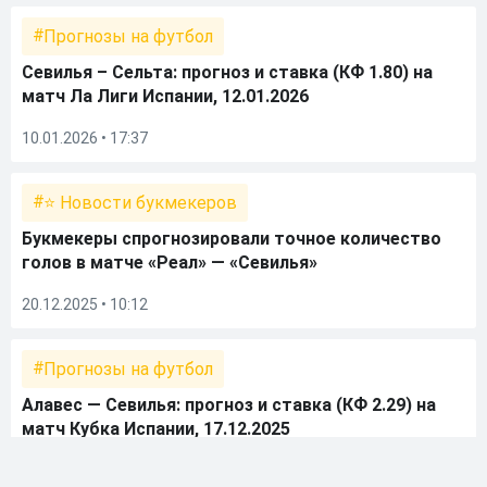
Прогнозы на футбол
Севилья – Сельта: прогноз и ставка (КФ 1.80) на
матч Ла Лиги Испании, 12.01.2026
10.01.2026 • 17:37
⭐ Новости букмекеров
Букмекеры спрогнозировали точное количество
голов в матче «Реал» — «Севилья»
20.12.2025 • 10:12
Прогнозы на футбол
Алавес — Севилья: прогноз и ставка (КФ 2.29) на
матч Кубка Испании, 17.12.2025
16.12.2025 • 22:24