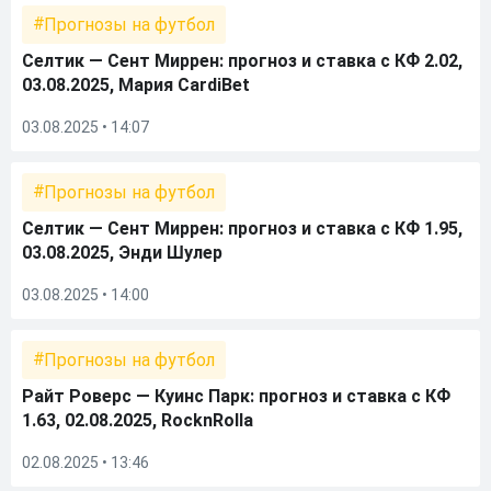
Прогнозы на футбол
Селтик — Сент Миррен: прогноз и ставка с КФ 2.02,
03.08.2025, Мария CardiBet
03.08.2025 • 14:07
Прогнозы на футбол
Селтик — Сент Миррен: прогноз и ставка с КФ 1.95,
03.08.2025, Энди Шулер
03.08.2025 • 14:00
Прогнозы на футбол
Райт Роверс — Куинс Парк: прогноз и ставка с КФ
1.63, 02.08.2025, RocknRolla
02.08.2025 • 13:46