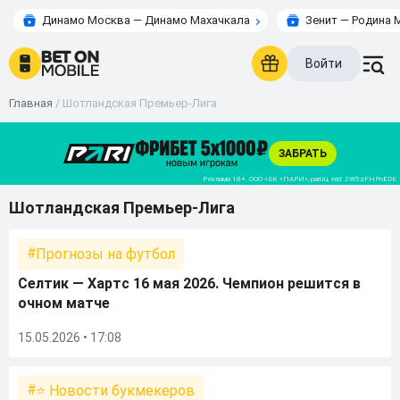
Динамо Москва — Динамо Махачкала
Зенит — Родина 
Войти
Главная
/
Шотландская Премьер-Лига
Шотландская Премьер-Лига
Прогнозы на футбол
Селтик — Хартс 16 мая 2026. Чемпион решится в
очном матче
15.05.2026 • 17:08
⭐ Новости букмекеров