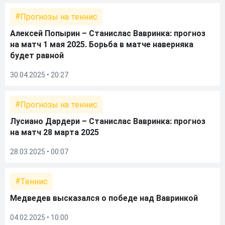
Прогнозы на теннис
Алексей Попырин – Станислас Вавринка: прогноз
на матч 1 мая 2025. Борьба в матче наверняка
будет равной
30.04.2025 • 20:27
Прогнозы на теннис
Лусиано Дардери – Станислас Вавринка: прогноз
на матч 28 марта 2025
28.03.2025 • 00:07
Теннис
Медведев высказался о победе над Вавринкой
04.02.2025 • 10:00