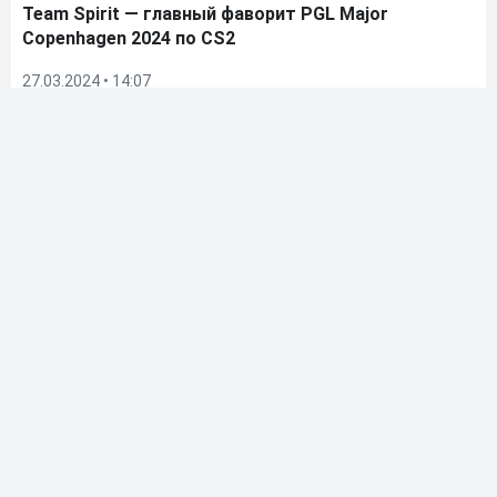
Team Spirit — главный фаворит PGL Major
Copenhagen 2024 по CS2
27.03.2024 • 14:07
Ставки на КС ГО
PGL Major Copenhagen 2024. Что нужно знать в
преддверии главного турнира года по CS 2
12.03.2024 • 14:08
Новости киберспорта
Букмекеры уверены в победе Team Spirit над
Virtus.pro в четвертьфинале The International 2023
20.10.2023 • 14:47
Новости киберспорта