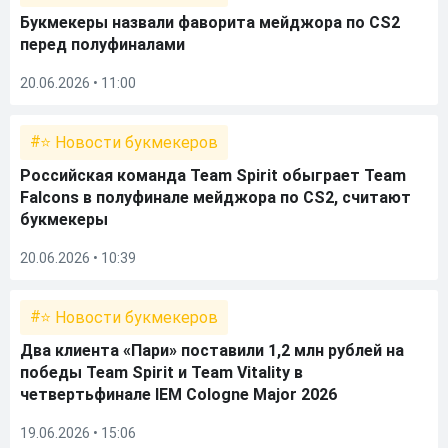
Букмекеры назвали фаворита мейджора по CS2
перед полуфиналами
20.06.2026 • 11:00
⭐ Новости букмекеров
Российская команда Team Spirit обыграет Team
Falcons в полуфинале мейджора по CS2, считают
букмекеры
20.06.2026 • 10:39
⭐ Новости букмекеров
Два клиента «Пари» поставили 1,2 млн рублей на
победы Team Spirit и Team Vitality в
четвертьфинале IEM Cologne Major 2026
19.06.2026 • 15:06