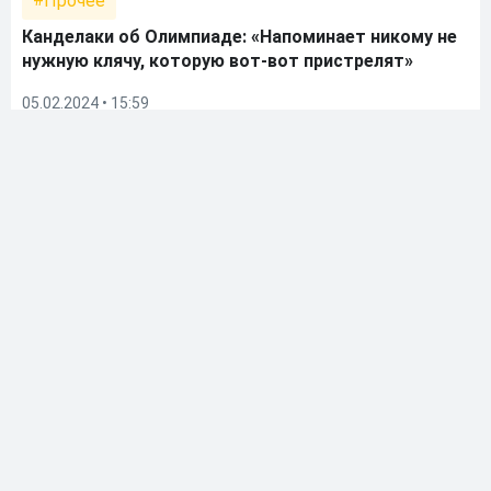
Прочее
Канделаки об Олимпиаде: «Напоминает никому не
нужную клячу, которую вот‑вот пристрелят»
05.02.2024 • 15:59
Тина Канделаки – телеведущая, журналистка,
общественный деятель. Исполняет обязанности
директора телеканала ТНТ. Самая высокооплачиваемая
ведущая страны.
Биография
Тинатин родилась в 1975 году 10 ноября. Училась в школе
для детей военных. Любила читать и решать задачи.
Поступила в Тбилисский государственный университет
(специальность «Челюстно-лицевая хирургия»). Учеба
давалась ей легко.