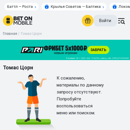
Баттл — Роста
Крылья Советов — Балтика
Локом
Войти
Главная
/
Томас Цорн
Томас Цорн
К сожалению,
материалы по данному
запросу отсутствуют.
Попробуйте
воспользоваться
меню или поиском.