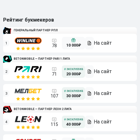
Рейтинг букмекеров
ГЕНЕРАЛЬНЫЙ ПАРТНЕР РПЛ
1
10 000₽
78
BETONMOBILE — ПАРТНЕР PARI 1 ЛИГА
2
71
20 000₽
3
107
30 000₽
BETONMOBILE — ПАРТНЕР ЛЕОН 2 ЛИГА
4
115
40 000₽