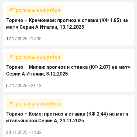
Прогнозы на футбол
Торино – Кремонезе: прогноз и ставка (КФ 1.85) на
матч Серии А Италии, 13.12.2025
12.12.2025 • 10:38
Прогнозы на футбол
Торино – Милан: прогноз и ставка (КФ 2.07) на матч
Серии А Италии, 8.12.2025
07.12.2025 • 21:13
Прогнозы на футбол
Торино – Комо: прогноз и ставка (КФ 2,44) на матч
итальянской Серии А, 24.11.2025
23.11.2025 • 14:32