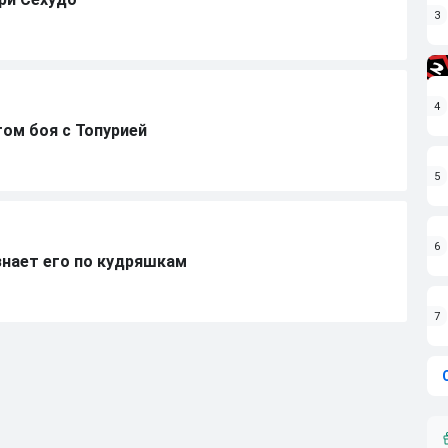
3
4
ом боя с Топурией
5
6
знает его по кудряшкам
7