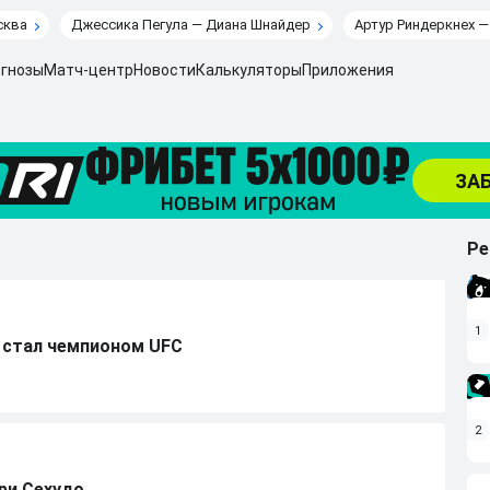
сква
Джессика Пегула — Диана Шнайдер
Артур Риндеркнех 
гнозы
Матч-центр
Новости
Калькуляторы
Приложения
Ре
1
 стал чемпионом UFC
2
ри Сехудо