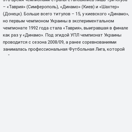
– «Таврия» (Симферополь), «Динамо» (Киев) и «Шахтер»
(Донецк). Больше всего титулов – 15, у киевского «Динамо»,
но первым чемпионом Украины в экспериментальном
чемпионате 1992 года стала «Таврия», выигравшая в финале
как раз у «Динамо». Под эгидой УПЛ чемпионат Украины
проводится с сезона 2008/09, а ранее соревнованиями
занималась профессиональная Футбольная Лига, которой
сейчас выделены первая и вторая лига.
Формат УПЛ
Сейчас УПЛ имеет сложный формат с разделением
команда на две группы после двух традиционных кругов.
Изначально 12 команд играют в два круга – каждая с
каждой дома и на выезде, всего 22 матча для каждого
участника. На следующем этапе команды делятся на две
группы по шесть в каждой по итогам пройденной
дистанции, при этом очки, набранные ранее, сохраняются.
Дальше в каждой группе шесть команд играют в два круга