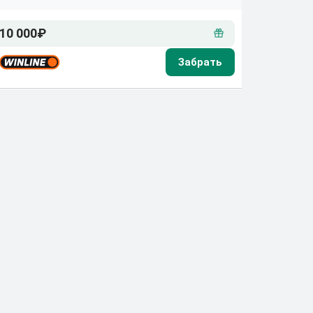
10 000₽
20 000₽
40 000₽
15 000₽