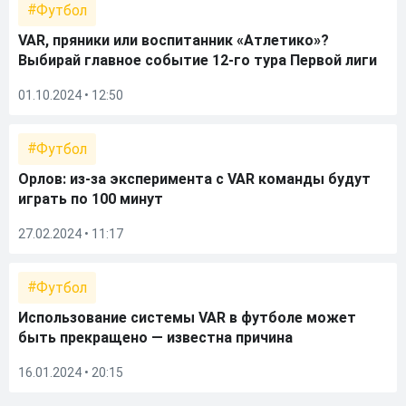
Футбол
VAR, пряники или воспитанник «Атлетико»?
Выбирай главное событие 12-го тура Первой лиги
01.10.2024 • 12:50
Футбол
Орлов: из-за эксперимента с VAR команды будут
играть по 100 минут
27.02.2024 • 11:17
Футбол
Использование системы VAR в футболе может
быть прекращено — известна причина
16.01.2024 • 20:15