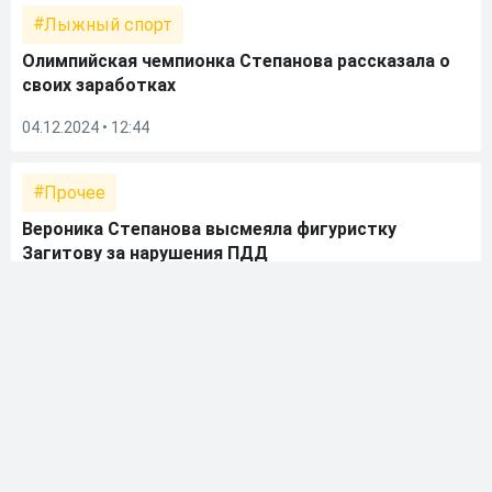
Лыжный спорт
Олимпийская чемпионка Степанова рассказала о
своих заработках
04.12.2024 • 12:44
Прочее
Вероника Степанова высмеяла фигуристку
Загитову за нарушения ПДД
01.12.2024 • 08:53
Биатлон
Степанова рассказала, сколько российские
биатлонисты могут заработать в следующем
сезоне
14.11.2024 • 17:00