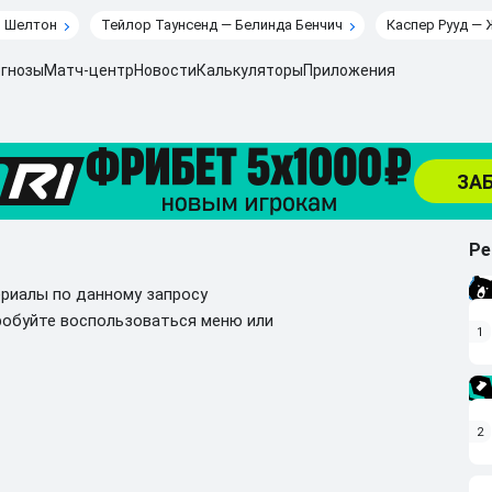
н Шелтон
Тейлор Таунсенд — Белинда Бенчич
Каспер Рууд — 
гнозы
Матч-центр
Новости
Калькуляторы
Приложения
Ре
риалы по данному запросу
робуйте воспользоваться меню или
1
2