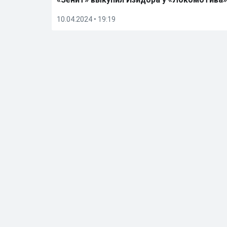
10.04.2024 • 19:19