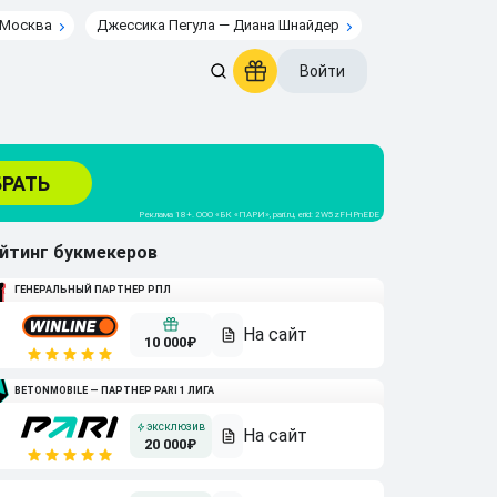
 Москва
Джессика Пегула — Диана Шнайдер
Войти
йтинг букмекеров
ГЕНЕРАЛЬНЫЙ ПАРТНЕР РПЛ
10 000₽
BETONMOBILE — ПАРТНЕР PARI 1 ЛИГА
20 000₽