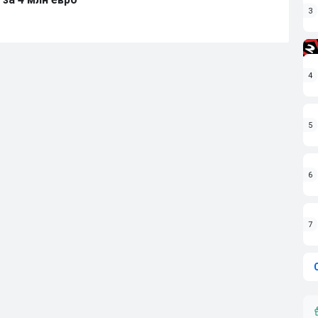
3
4
5
6
7