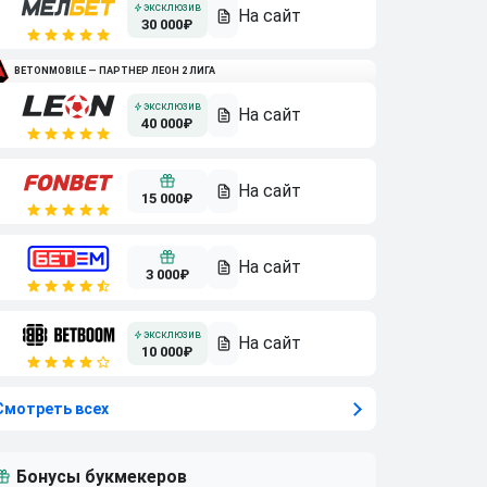
30 000₽
BETONMOBILE — ПАРТНЕР ЛЕОН 2 ЛИГА
40 000₽
15 000₽
3 000₽
10 000₽
Смотреть всех
Бонусы букмекеров