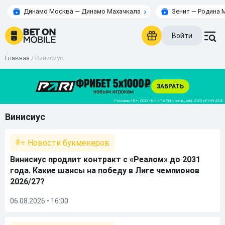
Динамо Москва — Динамо Махачкала
Зенит — Родина 
Войти
Главная
/
Винисиус
Винисиус
⭐ Новости букмекеров
Винисиус продлит контракт с «Реалом» до 2031
года. Какие шансы на победу в Лиге чемпионов
2026/27?
06.08.2026 • 16:00