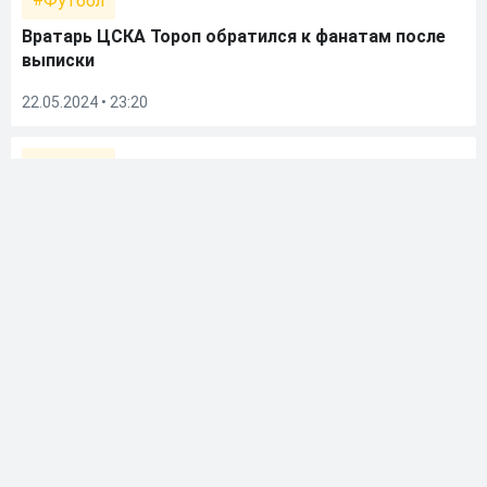
Футбол
Вратарь ЦСКА Тороп обратился к фанатам после
выписки
22.05.2024 • 23:20
Футбол
Глебов рассказал о состоянии голкипера ЦСКА
Торопа после операции
21.05.2024 • 11:30
Футбол
Вратарь ЦСКА Тороп был успешно прооперирован
в Москве
17.05.2024 • 23:34