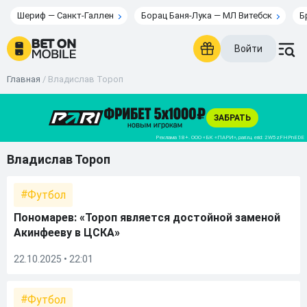
Шериф — Санкт-Галлен
Борац Баня-Лука — МЛ Витебск
Б
Войти
Главная
/
Владислав Тороп
Владислав Тороп
Футбол
Пономарев: «Тороп является достойной заменой
Акинфееву в ЦСКА»
22.10.2025 • 22:01
Футбол