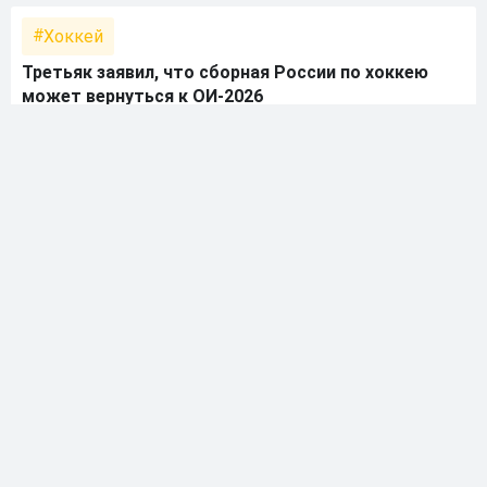
Хоккей
Третьяк заявил, что сборная России по хоккею
может вернуться к ОИ-2026
10.02.2025 • 18:56
Хоккей
Третьяка отметили наградой «Отличник
физической культуры и спорта»
16.01.2025 • 14:37
Хоккей
Третьяк заявил, что команда «Россия 25» не
является основной сборной страны
12.12.2024 • 22:51