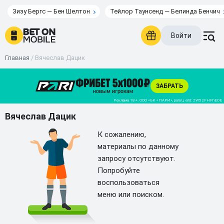
Зизу Бергс — Бен Шелтон
Тейлор Таунсенд — Белинда Бенчич
Войти
Главная
/
Вячеслав Дацик
Вячеслав Дацик
К сожалению,
материалы по данному
запросу отсутствуют.
Попробуйте
воспользоваться
меню или поиском.