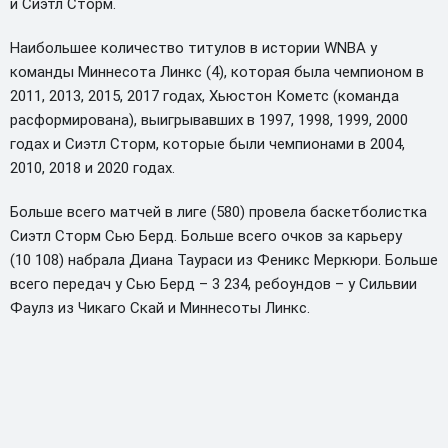
и Сиэтл Сторм.
Наибольшее количество титулов в истории WNBA у
команды Миннесота Линкс (4), которая была чемпионом в
2011, 2013, 2015, 2017 годах, Хьюстон Кометс (команда
расформирована), выигрывавших в 1997, 1998, 1999, 2000
годах и Сиэтл Сторм, которые были чемпионами в 2004,
2010, 2018 и 2020 годах.
Больше всего матчей в лиге (580) провела баскетболистка
Сиэтл Сторм Сью Берд. Больше всего очков за карьеру
(10 108) набрала Диана Таураси из Феникс Меркюри. Больше
всего передач у Сью Берд – 3 234, ребоундов – у Сильвии
Фаулз из Чикаго Скай и Миннесоты Линкс.
Несколько команд в истории WNBA были расформированы
или переехали в другие города: Шарлотт Стинг (1997-2006),
Кливленд Рокерс (1997-2003), Детройт Шок (1998-2009),
Хьюстон Кометс (1997-2008), Майами Соул (2000-2002),