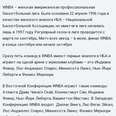
WNBA
– женская ам
ериканская профессиональная
баскетбольная лига. Была основана 22 апреля 1996 года в
качестве женского аналога НБА – Национальной
Баскетбольной Ассоциации, но мматчи в лиге начались
лишь в 1997 году. Регулярный сезон в лиге проводится с
марта по сентябрь, Матч всех звезд – в июле, финал WNBA
в конце сентября или начале октября.
Сразу пять команд в WNBA имеют пярмые аналоги в НБА и
играют на одной арене с мужскими клубами – это Индиана
Февер, Лос-Анджерес Спаркс, Миннесота Линкс, Нью-Йорк
Либерти и Феникс Меркюри.
В Восточной Конференции WNBA играют такие команды:
Атланта Дрим, Чикаго Скай, Коннектикут Сан, Индиана
Февер, Нью-Йорк Либерти, Вашингтон Мистикс. В Западную
Конференцию WNBA входят: Даллас Вингз, Лас-Вегас Эйсиз,
Лос-Анджелес Спаркс, Миннесота Линкс, Феникс Меркюри