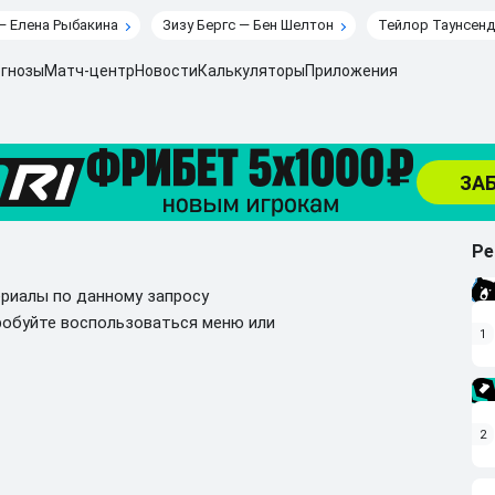
— Елена Рыбакина
Зизу Бергс — Бен Шелтон
Тейлор Таунсенд
гнозы
Матч-центр
Новости
Калькуляторы
Приложения
Ре
риалы по данному запросу
робуйте воспользоваться меню или
1
2