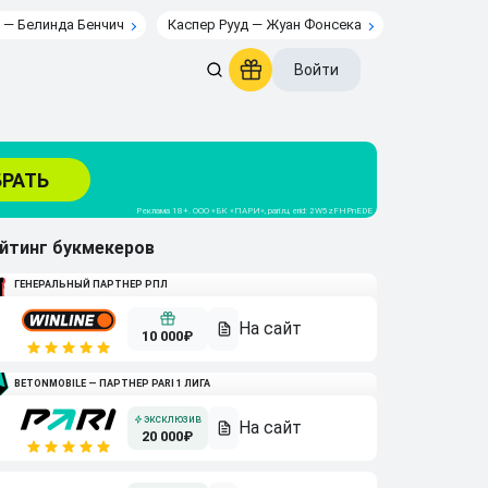
 — Белинда Бенчич
Каспер Рууд — Жуан Фонсека
Войти
йтинг букмекеров
ГЕНЕРАЛЬНЫЙ ПАРТНЕР РПЛ
10 000₽
BETONMOBILE — ПАРТНЕР PARI 1 ЛИГА
20 000₽