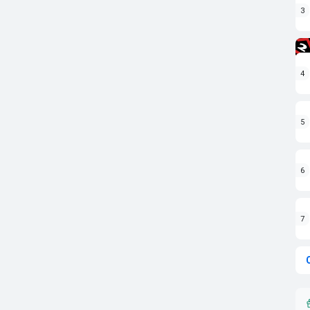
3
4
5
6
7