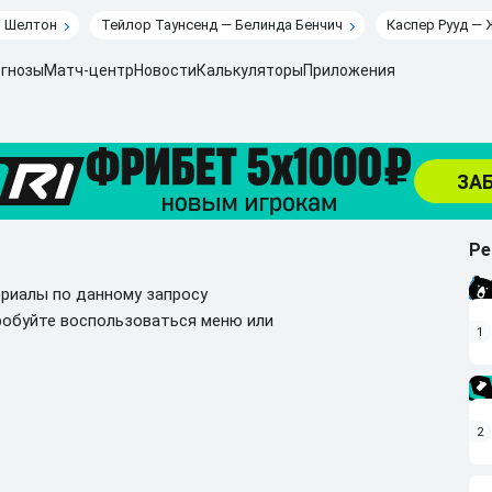
н Шелтон
Тейлор Таунсенд — Белинда Бенчич
Каспер Рууд — 
гнозы
Матч-центр
Новости
Калькуляторы
Приложения
Ре
риалы по данному запросу
робуйте воспользоваться меню или
1
2