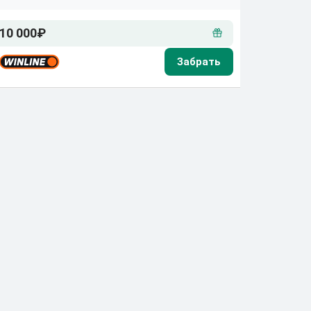
10 000₽
20 000₽
40 000₽
15 000₽