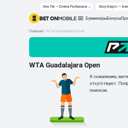
Энн Ли — Елена Рыбакина
Зизу Бергс — Бе
Букмекеры
Бонусы
Про
Главная
/
WTA Guadalajara Open
WTA Guadalajara Open
К сожалению, мате
отсутствуют. Поп
поиском.