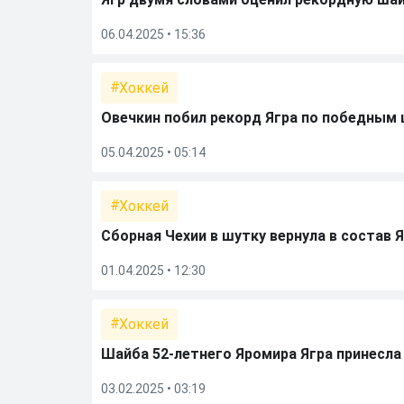
06.04.2025 • 15:36
Хоккей
Овечкин побил рекорд Ягра по победным
05.04.2025 • 05:14
Хоккей
Сборная Чехии в шутку вернула в состав 
01.04.2025 • 12:30
Хоккей
Шайба 52-летнего Яромира Ягра принесла
03.02.2025 • 03:19