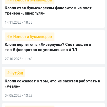
⭐ Новости букмекеров
Клопп стал букмекерским фаворитом на пост
тренера «Ливерпуля»
14.11.2025 • 18:55
⭐ Новости букмекеров
Клопп вернется в «Ливерпуль»? Слот вошел в
топ-5 фаворитов на увольнение в АПЛ
27.10.2025 • 11:48
Футбол
Клопп сожалеет о том, что не захотел работать в
«Реале»
04.05.2025 • 13:29