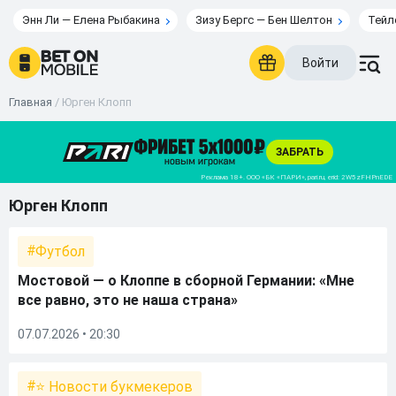
Энн Ли — Елена Рыбакина
Зизу Бергс — Бен Шелтон
Тейл
Войти
Главная
/
Юрген Клопп
Юрген Клопп
Футбол
Мостовой — о Клоппе в сборной Германии: «Мне
все равно, это не наша страна»
07.07.2026 • 20:30
⭐ Новости букмекеров