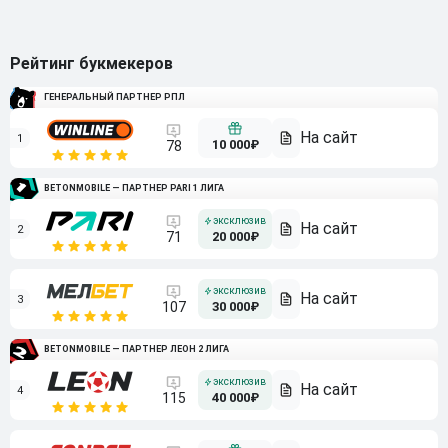
Рейтинг букмекеров
ГЕНЕРАЛЬНЫЙ ПАРТНЕР РПЛ
1
10 000₽
78
BETONMOBILE — ПАРТНЕР PARI 1 ЛИГА
2
71
20 000₽
3
107
30 000₽
BETONMOBILE — ПАРТНЕР ЛЕОН 2 ЛИГА
4
115
40 000₽