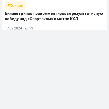
Хоккей
Билялетдинов прокомментировал результативную
победу над «Спартаком» в матче КХЛ
17.02.2024 • 20:13
Хоккей
Билялетдинов прокомментировал победу над
«Металлургом» в матче КХЛ
15.02.2024 • 22:35
Хоккей
Билялетдинов прокомментировал результативную
победу над «Нефтехимиком»
13.02.2024 • 23:42