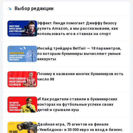
Выбор редакции
Эффект Линди помогает Джеффу Безосу
рулить Amazon, а мы рассказываем, как
использовать его в ставках на спорт
Инсайд трейдера Betfair — 18 параметров,
по которым букмекеры вычисляют умные
аккаунты
Почему в названии многих букмекеров есть
число 88
👶 Как родители ставили в букмекерских
конторах на футбольные успехи своих
детей и срывали куш
Двойная игра, 75 агентов на финале
«Уимблдона» и 30 000 евро за вход в бизнес.