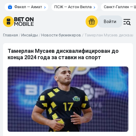
Факел — Ахмат
ПСЖ — Астон Вилла
Санкт-Галлен — 
Войти
Главная
/
Инсайды
/
Новости букмекеров
/
Тамерлан Мусаев дисквалиф
Тамерлан Мусаев дисквалифицирован до
конца 2024 года за ставки на спорт