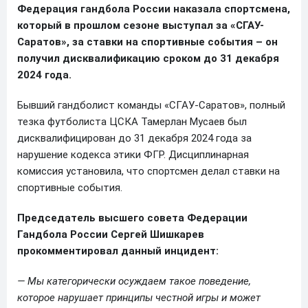
Федерация гандбола России наказала спортсмена,
который в прошлом сезоне выступал за «СГАУ-
Саратов», за ставки на спортивные события – он
получил дисквалификацию сроком до 31 декабря
2024 года.
Бывший гандболист команды «СГАУ‑Саратов», полный
тезка футболиста ЦСКА Тамерлан Мусаев был
дисквалифицирован до 31 декабря 2024 года за
нарушение кодекса этики ФГР. Дисциплинарная
комиссия установила, что спортсмен делал ставки на
спортивные события.
Председатель высшего совета Федерации
Гандбола России Сергей Шишкарев
прокомментировал данный инцидент:
— Мы категорически осуждаем такое поведение,
которое нарушает принципы честной игры и может