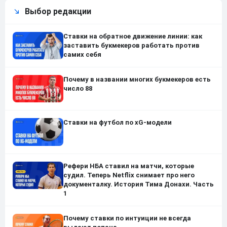
Выбор редакции
Ставки на обратное движение линии: как
заставить букмекеров работать против
самих себя
Почему в названии многих букмекеров есть
число 88
Ставки на футбол по xG-модели
Рефери НБА ставил на матчи, которые
судил. Теперь Netflix снимает про него
документалку. История Тима Донахи. Часть
1
Почему ставки по интуиции не всегда