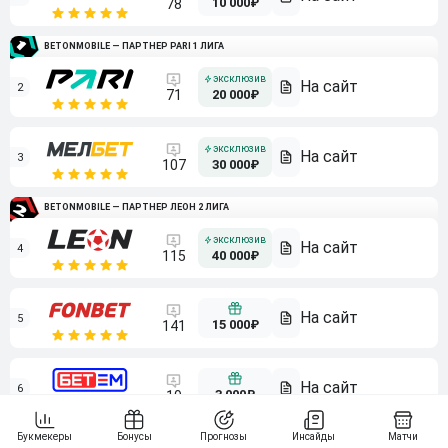
10 000₽
78
BETONMOBILE — ПАРТНЕР PARI 1 ЛИГА
2
71
20 000₽
3
107
30 000₽
BETONMOBILE — ПАРТНЕР ЛЕОН 2 ЛИГА
4
115
40 000₽
5
15 000₽
141
6
3 000₽
19