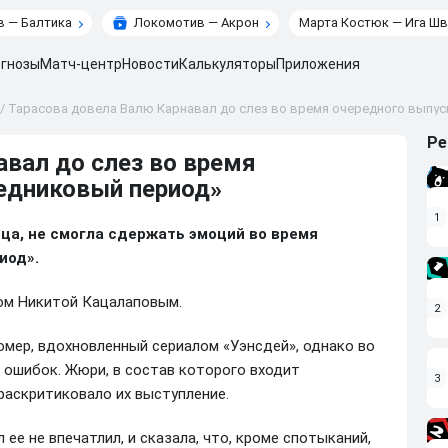
 — Балтика
Локомотив — Акрон
Марта Костюк — Ига Шв
гнозы
Матч-центр
Новости
Калькуляторы
Приложения
/
Тарасова довела Валю Карнавал до слез во время очередного выпус
Ре
авал до слез во время
едниковый период»
1
ица, не смогла сдержать эмоций во время
иод».
ном Никитой Кацалаповым.
2
номер, вдохновленный сериалом «Уэнсдей», однако во
 ошибок. Жюри, в состав которого входит
3
раскритиковало их выступление.
ее не впечатлил, и сказала, что, кроме спотыканий,