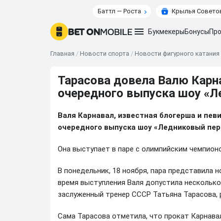
Баттл — Роста
Крылья Советов
Букмекеры
Бонусы
Про
Главная
/
Новости спорта
/
Новости фигурного катания
Тарасова довела Валю Карн
очередного выпуска шоу «Л
Валя Карнавал, известная блогерша и пев
очередного выпуска шоу «Ледниковый пер
Она выступает в паре с олимпийским чемпио
В понедельник, 18 ноября, пара представила 
время выступления Валя допустила несколько
заслуженный тренер СССР Татьяна Тарасова, 
Сама Тарасова отметила, что прокат Карнавал 