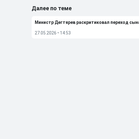
Далее по теме
Министр Дегтярев раскритиковал переход сы
27.05.2026
•
14:53
Мостовой прокомментировал решение сына П
23.05.2026
•
11:51
Алиев отреагировал на слухи, что они с Ариной
08.05.2026
•
10:22
Бывшую фигуристку чемпионку ОИ Дюамель от
05.05.2026
•
20:27
Больше новостей