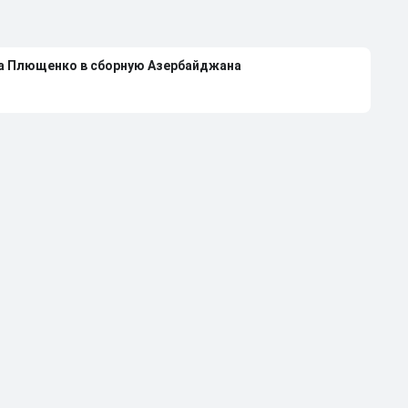
на Плющенко в сборную Азербайджана
лющенко выступать за сборную Азербайджана
 Авериной расстались из-за болезни
странили от работы тренером за травлю