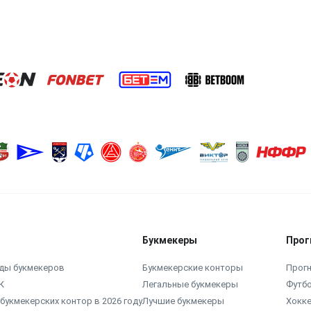
Букмекеры
Прог
ды букмекеров
Букмекерские конторы
Прогн
К
Легальные букмекеры
Футб
букмекерских контор в 2026 году
Лучшие букмекеры
Хокк