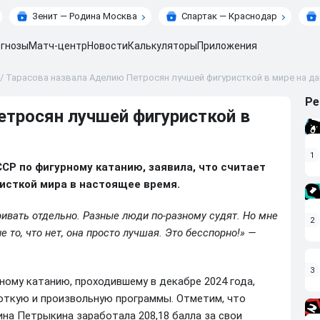
Зенит — Родина Москва
Спартак — Краснодар
гнозы
Матч-центр
Новости
Калькуляторы
Приложения
/
Тарасова назвала Аделию Петросян лучшей фигуристкой в мире на д
Ре
етросян лучшей фигуристкой в
1
ССР по фигурному катанию, заявила, что считает
исткой мира в настоящее время.
ивать отдельно. Разные люди по-разному судят. Но мне
2
 то, что нет, она просто лучшая. Это бесспорно!» —
3
ному катанию, проходившему в декабре 2024 года,
роткую и произвольную программы. Отметим, что
на Петрыкина заработала 208,18 балла за свои