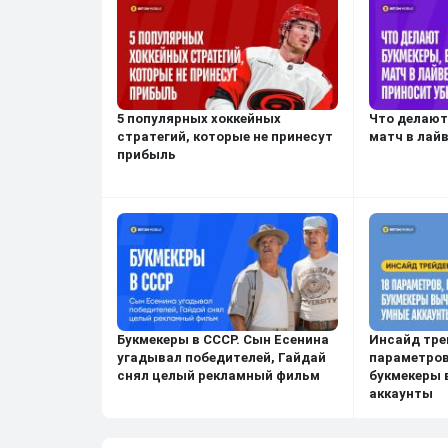
5 популярных хоккейных
Что делают
стратегий, которые не принесут
матч в лай
прибыль
Букмекеры в СССР. Сын Есенина
Инсайд трей
угадывал победителей, Гайдай
параметров
снял целый рекламный фильм
букмекеры
аккаунты