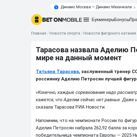
Динамо Москва — Динамо Махачкала
Букмекеры
Бонусы
Про
Главная
/
Новости спорта
/
Новости фигурного катания
Тарасова назвала Аделию П
мире на данный момент
Татьяна Тарасова
, заслуженный тренер С
россиянку Аделию Петросян лучшей фигур
«Конечно, каждые соревнования надо рассматр
кажется, что Аделии сейчас нет равных. Даже не
сказала Тарасова РИА Новости.
Напомним, что на чемпионате России по фигур
Аделия Петросян набрала 262,92 балла за ко
победительница чемпионата Европы — 2025 Ни