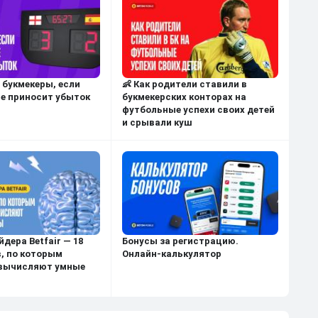
 букмекеры, если
👶 Как родители ставили в
ве приносит убыток
букмекерских конторах на
футбольные успехи своих детей
и срывали куш
дера Betfair — 18
Бонусы за регистрацию.
, по которым
Онлайн-калькулятор
 вычисляют умные