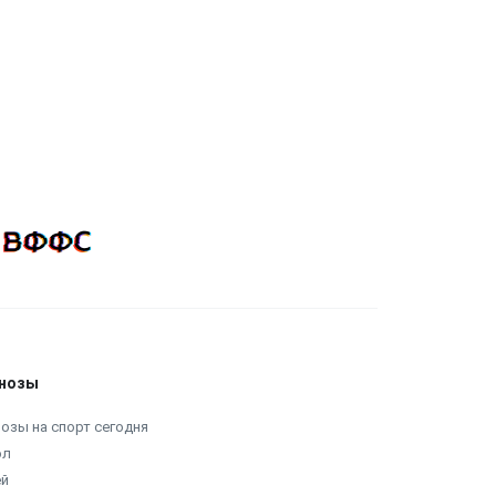
нозы
озы на спорт сегодня
ол
ей