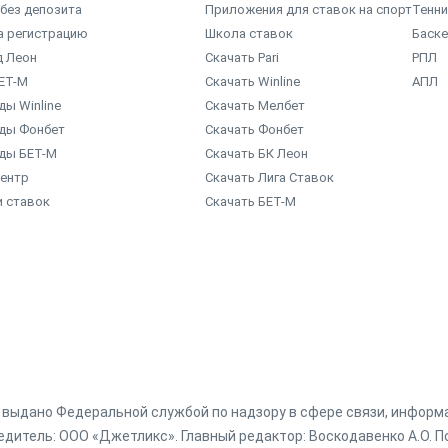
без депозита
Приложения для ставок на спорт
Тенни
а регистрацию
Школа ставок
Баск
д Леон
Скачать Pari
РПЛ
ЕТ-М
Скачать Winline
АПЛ
ы Winline
Скачать Мелбет
ды Фонбет
Скачать Фонбет
ды БЕТ-М
Скачать БК Леон
центр
Скачать Лига Ставок
и ставок
Скачать БЕТ-М
г. выдано Федеральной службой по надзору в сфере связи, инфор
дитель: ООО «Джетликс». Главный редактор: Воскодавенко А.О. По