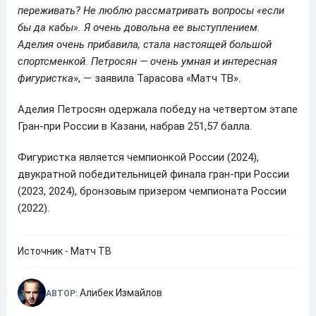
переживать? Не люблю рассматривать вопросы «если
бы да кабы». Я очень довольна ее выступлением.
Аделия очень прибавила, стала настоящей большой
спортсменкой. Петросян — очень умная и интересная
фигуристка
», — заявила Тарасова «Матч ТВ».
Аделия Петросян одержала победу на четвертом этапе
Гран-при России в Казани, набрав 251,57 балла.
Фигуристка является чемпионкой России (2024),
двукратной победительницей финала гран-при России
(2023, 2024), бронзовым призером чемпионата России
(2022).
Источник - Матч ТВ
Алибек Измайлов
АВТОР: