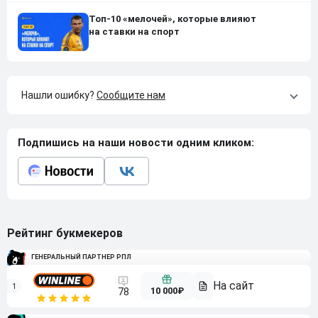
Топ-10 «мелочей», которые влияют
на ставки на спорт
Нашли ошибку?
Сообщите нам
Подпишись на наши новости одним кликом:
Рейтинг букмекеров
ГЕНЕРАЛЬНЫЙ ПАРТНЕР РПЛ
1
10 000₽
78