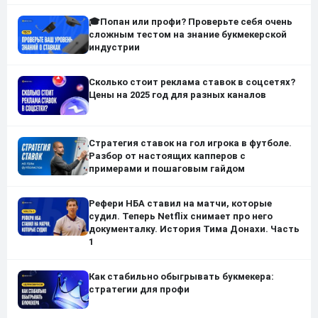
🎓Попан или профи? Проверьте себя очень
сложным тестом на знание букмекерской
индустрии
Сколько стоит реклама ставок в соцсетях?
Цены на 2025 год для разных каналов
Стратегия ставок на гол игрока в футболе.
Разбор от настоящих капперов с
примерами и пошаговым гайдом
Рефери НБА ставил на матчи, которые
судил. Теперь Netflix снимает про него
документалку. История Тима Донахи. Часть
1
Как стабильно обыгрывать букмекера:
стратегии для профи