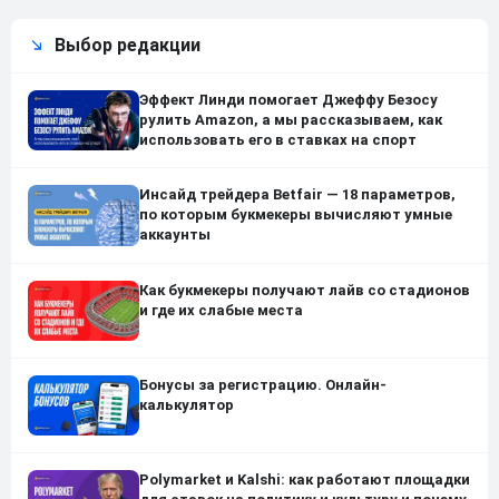
Выбор редакции
Эффект Линди помогает Джеффу Безосу
рулить Amazon, а мы рассказываем, как
использовать его в ставках на спорт
Инсайд трейдера Betfair — 18 параметров,
по которым букмекеры вычисляют умные
аккаунты
Как букмекеры получают лайв со стадионов
и где их слабые места
Бонусы за регистрацию. Онлайн-
калькулятор
Polymarket и Kalshi: как работают площадки