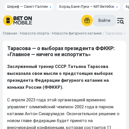
Шериф — Санкт-Галлен
Борац Баня-Лука — МЛ Витебск
Б
Войти
Главная
/
Новости спорта
/
Новости фигурного катания
/
Тарасова — о
Тарасова — о выборах президента ФФККР:
«Главное — ничего не испортить»
Заслуженный тренер СССР Татьяна Тарасова
высказала свои мысли о предстоящих выборах
президента Федерации фигурного катания на
коньках России (ФФККР).
С апреля 2023 года этой организацией временно
управляет олимпийский чемпион 2002 года в парном
катании Антон Сихарулидзе. Окончательное решение о
новом главе федерации будет принято на
внеочередной конференции, которая состоится 11