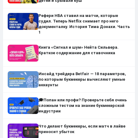
детей и срывали куш
Рефери НБА ставил на матчи, которые
судил. Теперь Netflix снимает про него
документалку. История Тима Донахи. Часть
1
Книга «Сигнал и шум» Нейта Сильвера.
Краткое содержание для ставочника
Инсайд трейдера Betfair — 18 параметров,
по которым букмекеры вычисляют умные
аккаунты
🎓Попан или профи? Проверьте себя очень
сложным тестом на знание букмекерской
индустрии
Что делают букмекеры, если матч в лайве
приносит убыток