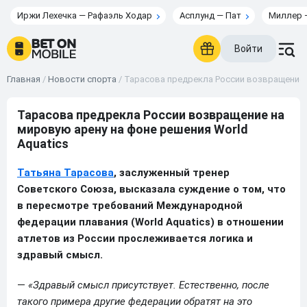
Иржи Лехечка — Рафаэль Ходар
Асплунд — Пат
Миллер 
Войти
Главная
/
Новости спорта
/
Тарасова предрекла России возвращение н
Тарасова предрекла России возвращение на
мировую арену на фоне решения World
Aquatics
Татьяна Тарасова
, заслуженный тренер
Советского Союза, высказала суждение о том, что
в пересмотре требований Международной
федерации плавания (World Aquatics) в отношении
атлетов из России прослеживается логика и
здравый смысл.
—
«Здравый смысл присутствует. Естественно, после
такого примера другие федерации обратят на это