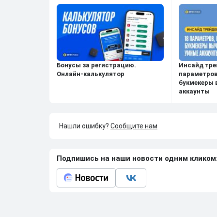
Бонусы за регистрацию.
Инсайд трей
Онлайн-калькулятор
параметров
букмекеры
аккаунты
Нашли ошибку?
Сообщите нам
Подпишись на наши новости одним кликом