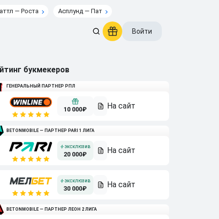
аттл — Роста
Асплунд — Пат
Войти
йтинг букмекеров
ГЕНЕРАЛЬНЫЙ ПАРТНЕР РПЛ
10 000₽
BETONMOBILE — ПАРТНЕР PARI 1 ЛИГА
20 000₽
30 000₽
BETONMOBILE — ПАРТНЕР ЛЕОН 2 ЛИГА