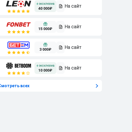
40 000₽
15 000₽
3 000₽
10 000₽
Смотреть всех