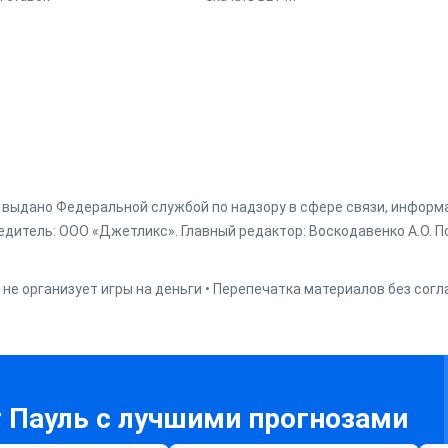
г. выдано Федеральной службой по надзору в сфере связи, инфор
дитель: ООО «Джетликс». Главный редактор: Воскодавенко А.О. По
 не организует игры на деньги • Перепечатка материалов без сог