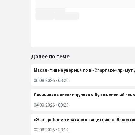
Далее по теме
Масалитин не уверен, что в «Спартаке» примут
06.08.2026
•
08:26
Овчинников назвал дураком Ву за нелепый пена
04.08.2026
•
08:29
«Это проблема вратаря и защитника». Лапочки
02.08.2026
•
23:19