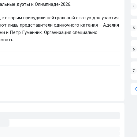
вальные дуэты к Олимпиаде-2026.
4
в, которым присудили нейтральный статус для участия
руют лишь представители одиночного катания – Аделия
5
жи и Петр Гуменник. Организация специально
ловать.
6
7