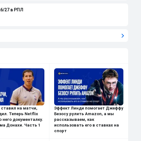
6/27 в РПЛ
 ставил на матчи,
Эффект Линди помогает Джеффу
ил. Теперь Netflix
Безосу рулить Amazon, а мы
о него документалку.
рассказываем, как
ма Донахи. Часть 1
использовать его в ставках на
спорт