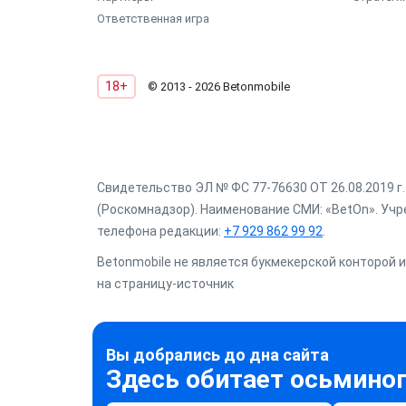
Ответственная игра
18+
© 2013 - 2026 Betonmobile
Свидетельство ЭЛ № ФС 77-76630 ОТ 26.08.2019 
(Роскомнадзор). Наименование СМИ: «BetOn». Учре
телефона редакции:
+7 929 862 99 92
.
Betonmobile не является букмекерской конторой и
на страницу-источник