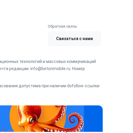
Обратная связь:
Связаться с нами
мационных технологий и массовых коммуникаций
чта редакции: info@betonmobile.ru. Номер
ласования допустима при наличии dofollow-ссылки