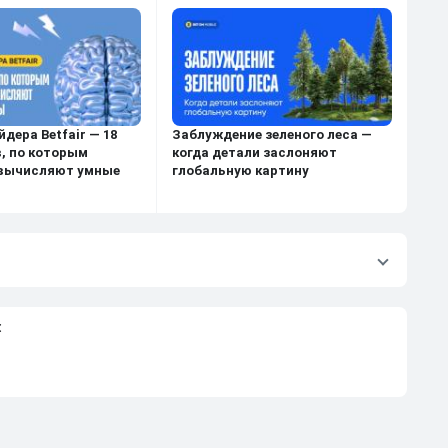
дера Betfair — 18
Заблуждение зеленого леса —
, по которым
когда детали заслоняют
 вычисляют умные
глобальную картину
: