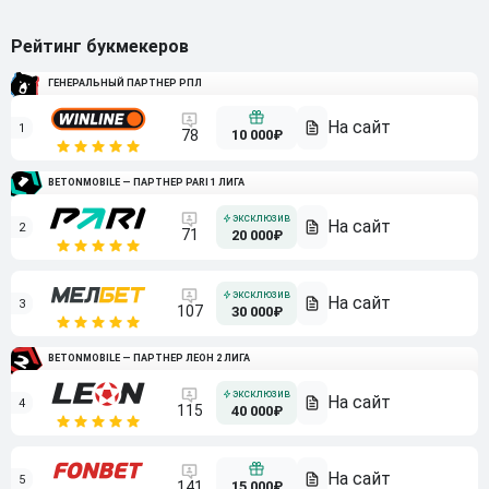
Рейтинг букмекеров
ГЕНЕРАЛЬНЫЙ ПАРТНЕР РПЛ
1
10 000₽
78
BETONMOBILE — ПАРТНЕР PARI 1 ЛИГА
2
71
20 000₽
3
107
30 000₽
BETONMOBILE — ПАРТНЕР ЛЕОН 2 ЛИГА
4
115
40 000₽
5
15 000₽
141