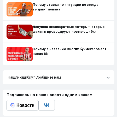
Почему ставки по интуиции не всегда
выдают попана
Ловушка невозвратных потерь — старые
факапы провоцируют новые ошибки
Почему в названии многих букмекеров есть
число 88
Нашли ошибку?
Сообщите нам
Подпишись на наши новости одним кликом: