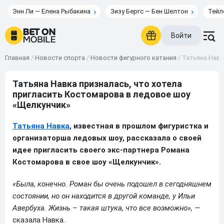
Энн Ли — Елена Рыбакина
Зизу Бергс — Бен Шелтон
Тейл
Войти
Главная
/
Новости спорта
/
Новости фигурного катания
/
Татьяна Навк
Татьяна Навка призналась, что хотела
пригласить Костомарова в ледовое шоу
«Щелкунчик»
Татьяна Навка
, известная в прошлом фигуристка и
организаторша ледовых шоу, рассказала о своей
идее пригласить своего экс-партнера Романа
Костомарова в свое шоу «Щелкунчик».
«Была, конечно. Роман бы очень подошел в сегодняшнем
состоянии, но он находится в другой команде, у Ильи
Авербуха. Жизнь – такая штука, что все возможно», —
сказала Навка.