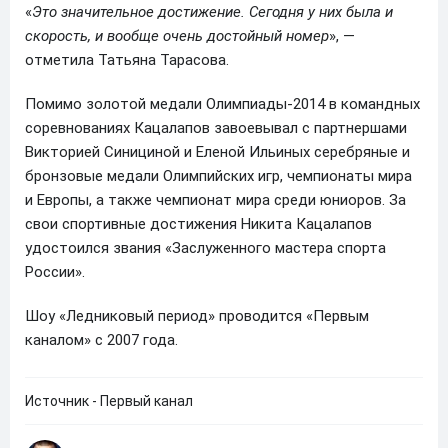
«
Это значительное достижение. Сегодня у них была и
скорость, и вообще очень достойный номер
», —
отметила Татьяна Тарасова.
Помимо золотой медали Олимпиады-2014 в командных
соревнованиях Кацалапов завоевывал с партнершами
Викторией Синициной и Еленой Ильиных серебряные и
бронзовые медали Олимпийских игр, чемпионаты мира
и Европы, а также чемпионат мира среди юниоров. За
свои спортивные достижения Никита Кацалапов
удостоился звания «Заслуженного мастера спорта
России».
Шоу «Ледниковый период» проводится «Первым
каналом» с 2007 года.
Источник - Первый канал