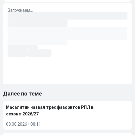
Далее по теме
Масалитин назвал трех фаворитов РПЛ в
сезоне-2026/27
08.08.2026
•
08:11