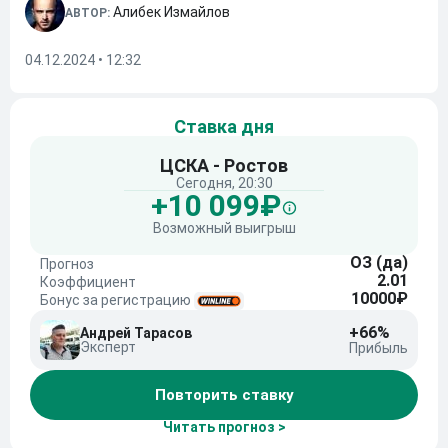
Алибек Измайлов
АВТОР:
04.12.2024 • 12:32
Ставка дня
ЦСКА - Ростов
Сегодня, 20:30
+10 099₽
Возможный выигрыш
ОЗ (да)
Прогноз
2.01
Коэффициент
10000₽
Бонус за регистрацию
+66%
Андрей Тарасов
Эксперт
Прибыль
Повторить ставку
Читать прогноз >