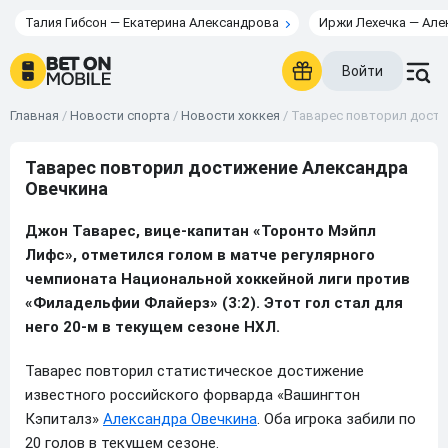
Талия Гибсон — Екатерина Александрова
Иржи Лехечка — Але
Войти
Главная
/
Новости спорта
/
Новости хоккея
/
Таварес повторил дости
Таварес повторил достижение Александра
Овечкина
Джон Таварес, вице-капитан «Торонто Мэйпл
Лифс», отметился голом в матче регулярного
чемпионата Национальной хоккейной лиги против
«Филадельфии Флайерз» (3:2). Этот гол стал для
него 20-м в текущем сезоне НХЛ.
Таварес повторил статистическое достижение
известного российского форварда «Вашингтон
Кэпиталз»
Александра Овечкина
. Оба игрока забили по
20 голов в текущем сезоне.