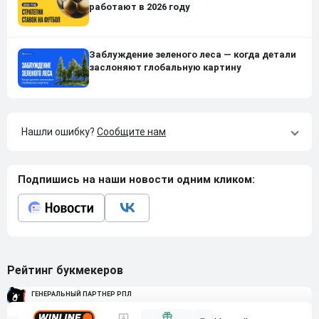
работают в 2026 году
Заблуждение зеленого леса — когда детали
заслоняют глобальную картину
Нашли ошибку?
Сообщите нам
Подпишись на наши новости одним кликом:
Рейтинг букмекеров
ГЕНЕРАЛЬНЫЙ ПАРТНЕР РПЛ