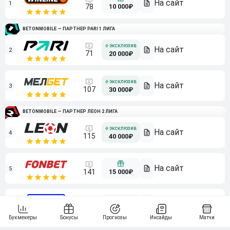
1
10 000₽
78
BETONMOBILE — ПАРТНЕР PARI 1 ЛИГА
2
71
20 000₽
3
107
30 000₽
BETONMOBILE — ПАРТНЕР ЛЕОН 2 ЛИГА
4
115
40 000₽
5
15 000₽
141
6
3 000₽
19