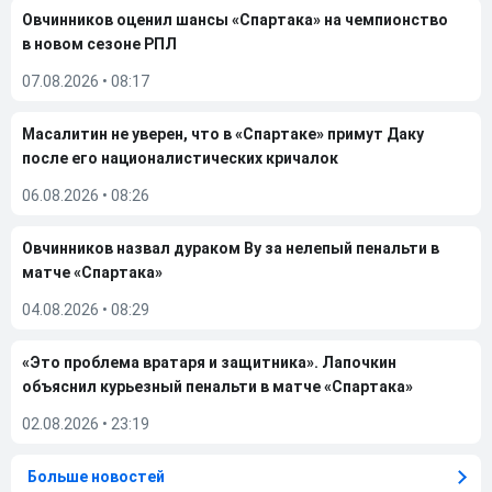
Овчинников оценил шансы «Спартака» на чемпионство
в новом сезоне РПЛ
07.08.2026
•
08:17
Масалитин не уверен, что в «Спартаке» примут Даку
после его националистических кричалок
06.08.2026
•
08:26
Овчинников назвал дураком Ву за нелепый пенальти в
матче «Спартака»
04.08.2026
•
08:29
«Это проблема вратаря и защитника». Лапочкин
объяснил курьезный пенальти в матче «Спартака»
02.08.2026
•
23:19
Больше новостей